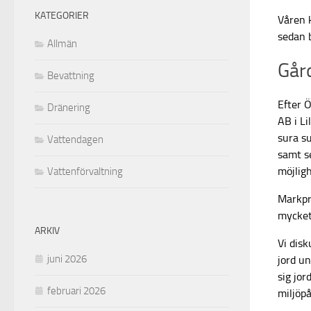
KATEGORIER
Våren 
sedan 
Allmän
Gård
Bevattning
Efter Ö
Dränering
AB i Li
sura su
Vattendagen
samt s
möjligh
Vattenförvaltning
Markpri
mycket 
ARKIV
Vi disk
juni 2026
jord un
sig jo
februari 2026
miljöpå