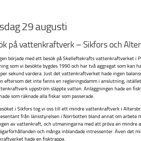
sdag 29 augusti
k på vattenkraftverk – Sikfors och Alte
en började med ett besök på Skelleftekrafts vattenkraftverket i P
ning som vi besökte bygdes 1990 och har två aggregat som kan h
 per sekund vardera. Just det vattenkraftverket hade ingen balan
n eftersom det inte fanns en regleringsdamm i anslutning, iställe
ttenkraftverk uppström släppte vatten. Anläggningen hade en fis
knade som räknade alla fiskar som passerade.
esöket i Sikfors tog vi oss till ett mindre vattenkraftverk i Altersb
resentant från länsstyrelsen i Norrbotten bland annat om arbete 
ngen av vattenkraft, och utmaningarna med att pröva en mindre 
 ägarförhållanden och många inblandade intressenter. Även det m
kraftverket hade en fisktrappa.