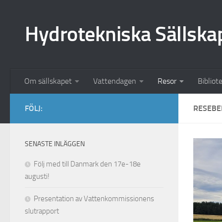
Hoppa till innehåll
Hydrotekniska Sällska
Om sällskapet
Vattendagen
Resor
Bibliot
FÖLJ:
RESEBE
SENASTE INLÄGGEN
Följ med till Danmark den 17e-18e
augusti!
Presentation av Vattenkommissionens
slutrapport