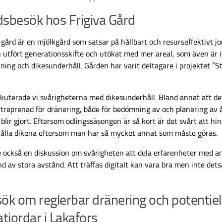
sbesök hos Frigiva Gård
 gård är en mjölkgård som satsar på hållbart och resurseffektivt j
n utfört generationsskifte och utökat med mer areal, som även är 
ning och dikesunderhåll. Gården har varit deltagare i projektet ”S
skuterade vi svårigheterna med dikesunderhåll. Bland annat att d
treprenad för dränering, både för bedömning av och planering av åt
 blir gjort. Eftersom odlingssäsongen är så kort är det svårt att hi
ålla dikena eftersom man har så mycket annat som måste göras.
e också en diskussion om svårigheten att dela erfarenheter med a
nd av stora avstånd. Att träffas digitalt kan vara bra men inte de
ök om reglerbar dränering och potentiel
atjordar i Lakafors