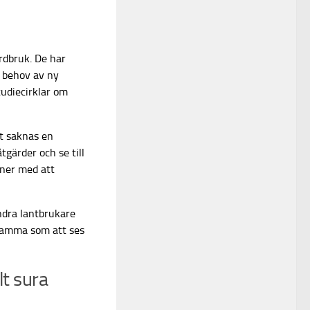
ordbruk. De har
i behov av ny
tudiecirklar om
et saknas en
gärder och se till
nner med att
ndra lantbrukare
tsamma som att ses
lt sura