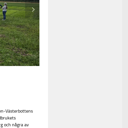
en-Västerbottens
rdbrukets
rg och några av