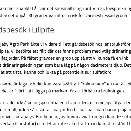
kommer snabbt: I år var det snösmältning runt 8 maj, lövspricknin
blev det uppåt 30 grader varmt och risk för värmestressad gröda.
sbesök i Lillpite
jeby Agro Park åkte vi vidare till ett gårdsbesök hos lantbruksföre
llpite. Vi besökte ett fält där det fanns problem med ytlig dränering
lfatjordar. På fältet grävdes en grop upp så att vi kunde få en inbl
e dräneringsledningen som bara låg på någon decimeters djup. Det
et att titta, känna och lukta på potentiellt sur sulfatjord.
serna är låga och det kan vara svårt att ”räkna hem” en ny täckdi
det är ”värt” att lägga på marken för att förbättra brukningen.
uterade också odlingspotentialen i framtiden, och möjliga åtgärder
der mulljorden så riskerar matjorden bli sur när man börjar plöja 
rdprover för analys. Fördjupning av huvudavvattningen kan dessutom
verkan (surstötar) och det är inte säkert att man kan få tillstånd f