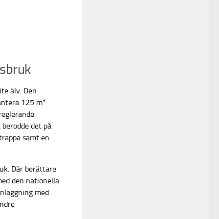
rsbruk
ite älv. Den
3
antera 125 m
sreglerande
t berodde det på
ktrappa samt en
ruk. Där berättare
med den nationella
anläggning med
indre