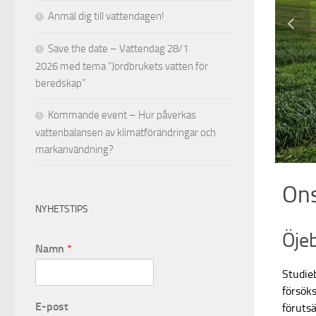
Anmäl dig till vattendagen!
Save the date – Vattendag 28/1
2026 med tema ”Jordbrukets vatten för
beredskap”
Kommande event – Hur påverkas
vattenbalansen av klimatförändringar och
markanvändning?
Ons
NYHETSTIPS
Öje
Namn
*
Studie
försöks
E-post
föruts