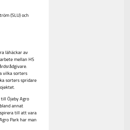
ström (SLU) och
ra lähäckar av
amarbete mellan HS
rdsrådgivare.
 vilka sorters
ka sorters spridare
ojektet.
till Öjeby Agro
 bland annat
pirera till att vara
y Agro Park har man