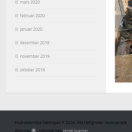
mars 2020
februari 2020
januari 2020
december 2019
november 2019
oktober 2019
Hydrotekniska Sällskapet © 2026. Alla rättigheter reserverade.
Drivs med
- Utformat med
temat Hueman