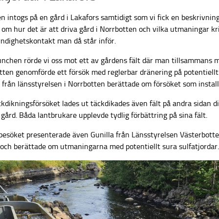
n intogs på en gård i Lakafors samtidigt som vi fick en beskrivnin
 om hur det är att driva gård i Norrbotten och vilka utmaningar k
ndighetskontakt man då står inför.
lunchen rörde vi oss mot ett av gårdens fält där man tillsammans 
ten genomförde ett försök med reglerbar dränering på potentiellt 
k från länsstyrelsen i Norrbotten berättade om försöket som insta
kdikningsförsöket lades ut täckdikades även fält på andra sidan di
 gård. Båda lantbrukare upplevde tydlig förbättring på sina fält.
besöket presenterade även Gunilla från Länsstyrelsen Västerbotten
 och berättade om utmaningarna med potentiellt sura sulfatjordar