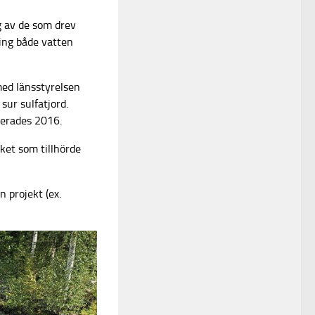
g av de som drev
ring både vatten
med länsstyrelsen
sur sulfatjord.
llerades 2016.
ket som tillhörde
 projekt (ex.
.