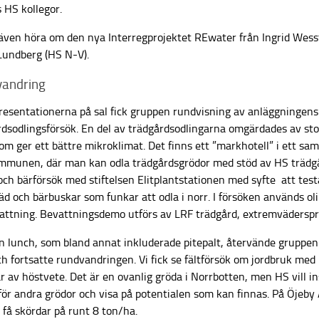
 HS kollegor.
k även höra om den nya Interregprojektet REwater från Ingrid Wes
Lundberg (HS N-V).
andring
presentationerna på sal fick gruppen rundvisning av anläggningens
rdsodlingsförsök. En del av trädgårdsodlingarna omgärdades av sto
om ger ett bättre mikroklimat. Det finns ett ”markhotell” i ett s
mmunen, där man kan odla trädgårdsgrödor med stöd av HS trädgå
ch bärförsök med stiftelsen Elitplantstationen med syfte att testa
äd och bärbuskar som funkar att odla i norr. I försöken används oli
vattning. Bevattningsdemo utförs av LRF trädgård, extremväderspr
n lunch, som bland annat inkluderade pitepalt, återvände gruppen 
h fortsatte rundvandringen. Vi fick se fältförsök om jordbruk med
r av höstvete. Det är en ovanlig gröda i Norrbotten, men HS vill ins
för andra grödor och visa på potentialen som kan finnas. På Öjeb
 få skördar på runt 8 ton/ha.