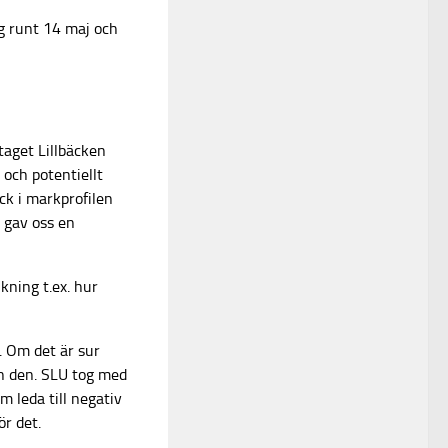
g runt 14 maj och
taget Lillbäcken
 och potentiellt
ick i markprofilen
 gav oss en
kning t.ex. hur
. Om det är sur
in den. SLU tog med
 leda till negativ
ör det.