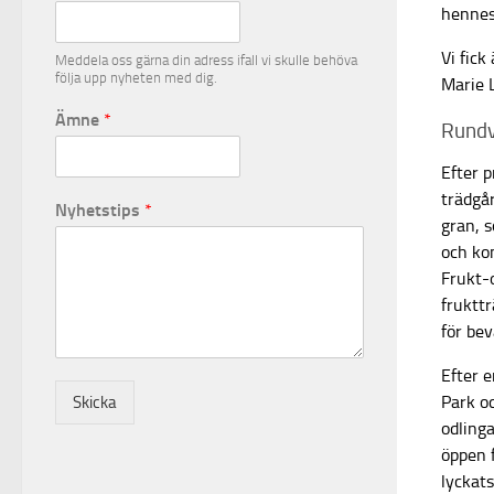
hennes
Vi fic
Meddela oss gärna din adress ifall vi skulle behöva
följa upp nyheten med dig.
Marie 
Ämne
*
Rundv
Efter 
trädgå
Nyhetstips
*
gran, s
och ko
Frukt-o
frukttr
för be
Efter e
Park oc
Skicka
odlinga
öppen 
lyckats