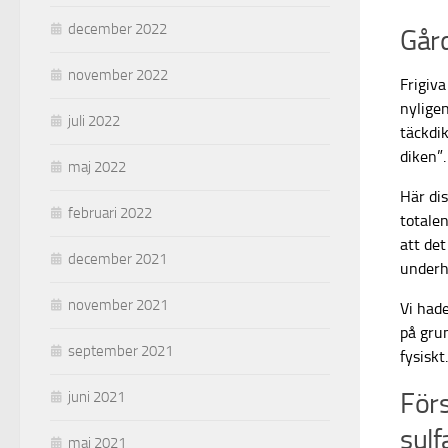
december 2022
Gård
november 2022
Frigiva
nylige
juli 2022
täckdik
diken”.
maj 2022
Här di
februari 2022
totalen
att det
december 2021
underh
november 2021
Vi had
på gru
september 2021
fysiskt.
Förs
juni 2021
sulf
maj 2021