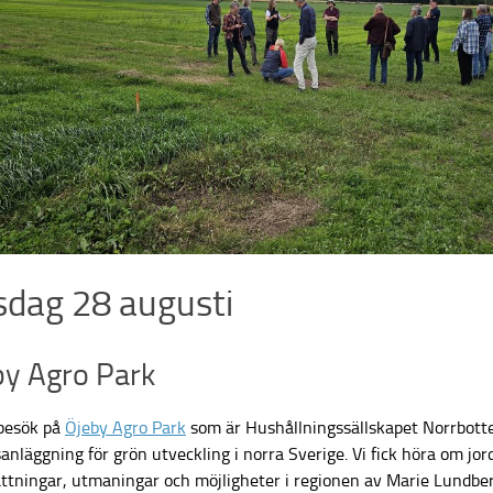
dag 28 augusti
by Agro Park
besök på
Öjeby Agro Park
som är Hushållningssällskapet Norrbott
anläggning för grön utveckling i norra Sverige. Vi fick höra om jo
ättningar, utmaningar och möjligheter i regionen av Marie Lundbe